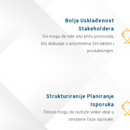
Bolja Usklađenost
Stakeholdera
Svi mogu da vide istu priču proizvoda,
što diskusije o prioritetima čini lakšim i
produktivnijim.
Strukturiranije Planiranje
Isporuka
Timovi mogu da razlože velike ideje u
smislene faze isporuke.