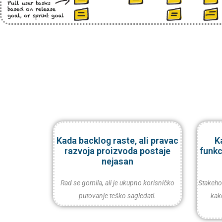
Kada backlog raste, ali pravac
K
razvoja proizvoda postaje
funkc
nejasan
Rad se gomila, ali je ukupno korisničko
Stakehol
putovanje teško sagledati.
kak