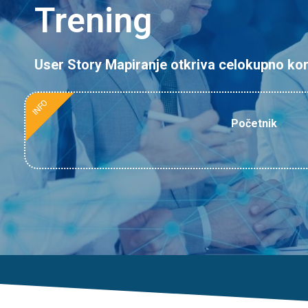
Trening
User Story Mapiranje otkriva celokupno kori
INFO
Početnik