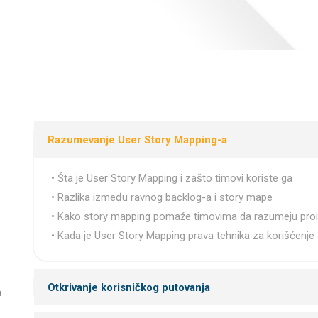
Razumevanje User Story Mapping-a
• Šta je User Story Mapping i zašto timovi koriste ga
• Razlika između ravnog backlog-a i story mape
• Kako story mapping pomaže timovima da razumeju proi
• Kada je User Story Mapping prava tehnika za korišćenje
Otkrivanje korisničkog putovanja
a