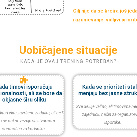
Cilj nije da se kreira još je
razumevanje, vidljivi priorit
Uobičajene situacije
KADA JE OVAJ TRENING POTREBAN?
ada timovi isporučuju
Kada se prioriteti sta
ionalnosti, ali se bore da
menjaju bez jasne stru
objasne širu sliku
Sve deluje važno, ali timovima ne
deri vide završene zadatke, ali ne i
zajednički način za organizov
o se oni povezuju sa stvarnom
isporuke.
vrednošću za korisnika.