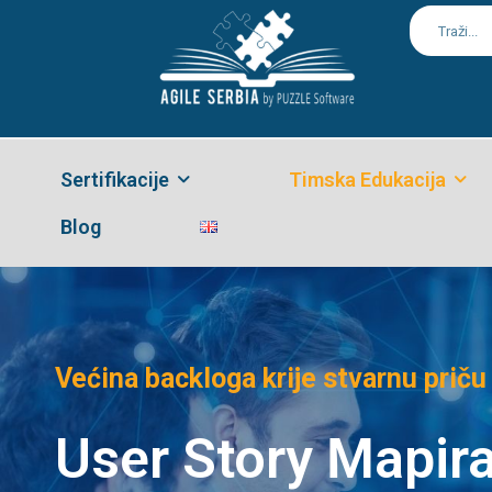
Sertifikacije
Timska Edukacija
Blog
Većina backloga krije stvarnu priču
User Story Mapir