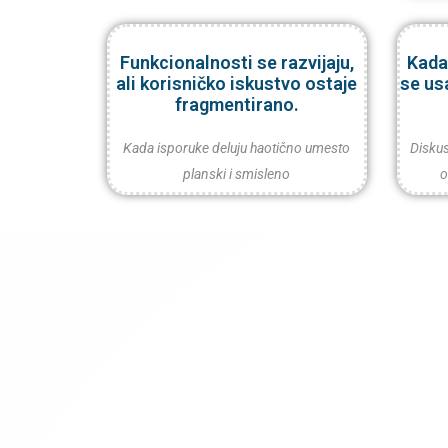
Funkcionalnosti se razvijaju,
Kada
ali korisničko iskustvo ostaje
se us
fragmentirano.
Kada isporuke deluju haotično umesto
Diskus
planski i smisleno
o