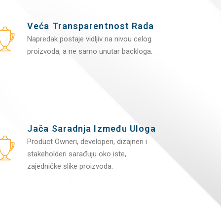
Veća Transparentnost Rada
Napredak postaje vidljiv na nivou celog
proizvoda, a ne samo unutar backloga.
Jača Saradnja Između Uloga
Product Owneri, developeri, dizajneri i
stakeholderi sarađuju oko iste,
zajedničke slike proizvoda.