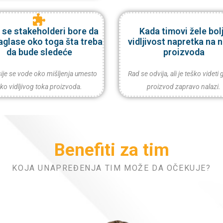
 se stakeholderi bore da
Kada timovi žele bol
aglase oko toga šta treba
vidljivost napretka na 
da bude sledeće
proizvoda
ije se vode oko mišljenja umesto
Rad se odvija, ali je teško videti
ko vidljivog toka proizvoda.
proizvod zapravo nalazi.
Benefiti za tim
KOJA UNAPREĐENJA TIM MOŽE DA OČEKUJE?