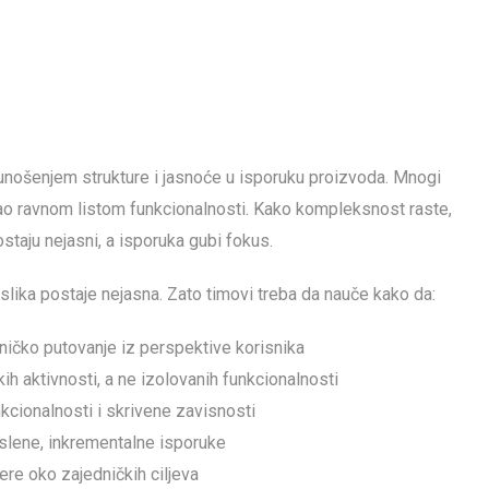
unošenjem strukture i jasnoće u isporuku proizvoda. Mnogi
ao ravnom listom funkcionalnosti. Kako kompleksnost raste,
ostaju nejasni, a isporuka gubi fokus.
 slika postaje nejasna. Zato timovi treba da nauče kako da:
ničko putovanje iz perspektive korisnika
ih aktivnosti, a ne izolovanih funkcionalnosti
nkcionalnosti i skrivene zavisnosti
islene, inkrementalne isporuke
re oko zajedničkih ciljeva