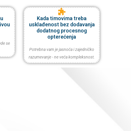
ju
Kada timovima treba
nivou
usklađenost bez dodavanja
dodatnog procesnog
opterećenja
 gde se
Potrebna vam je jasnoća i zajedničko
razumevanje - ne veća kompleksnost.