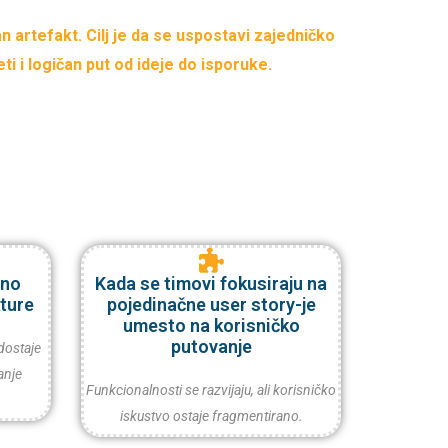
dan artefakt. Cilj je da se uspostavi zajedničko
eti i logičan put od ideje do isporuke.
lno
Kada se timovi fokusiraju na
kture
pojedinačne user story-je
umesto na korisničko
putovanje
dostaje
anje
Funkcionalnosti se razvijaju, ali korisničko
iskustvo ostaje fragmentirano.