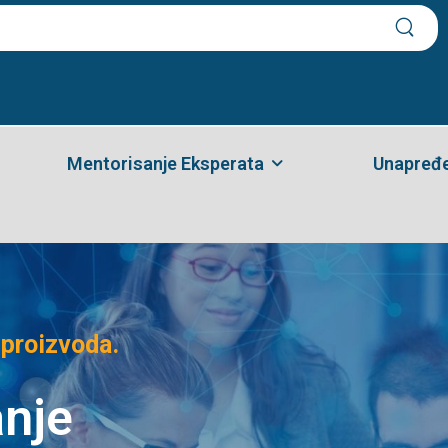
Mentorisanje Eksperata
Unapređe
 proizvoda.
anje