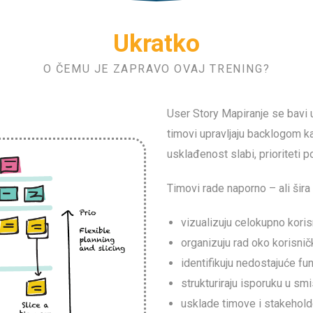
Ukratko
O ČEMU JE ZAPRAVO OVAJ TRENING?
User Story Mapiranje se bavi 
timovi upravljaju backlogom k
usklađenost slabi, prioriteti p
Timovi rade naporno – ali šira
vizualizuju celokupno koris
organizuju rad oko korisničk
identifikuju nedostajuće fu
strukturiraju isporuku u sm
usklade timove i stakeholde