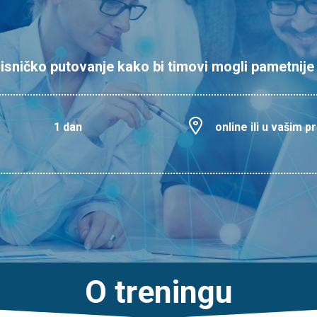
sničko putovanje kako bi timovi mogli pametnije d
1 dan
online ili u vašim 
O treningu