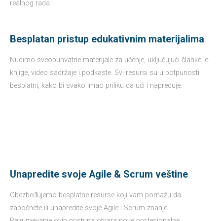
realnog rada.
Besplatan pristup edukativnim materijalima​
Nudimo sveobuhvatne materijale za učenje, uključujući članke, e-
knjige, video sadržaje i podkaste. Svi resursi su u potpunosti
besplatni, kako bi svako imao priliku da uči i napreduje.
Unapredite svoje Agile & Scrum veštine
Obezbeđujemo besplatne resurse koji vam pomažu da
započnete ili unapredite svoje Agile i Scrum znanje.
Razumevanje ovih pristupa otvara nove profesionalne