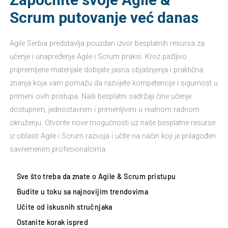
Scrum putovanje već danas
Agile Serbia predstavlja pouzdan izvor besplatnih resursa za
učenje i unapređenje Agile i Scrum praksi. Kroz pažljivo
pripremljene materijale dobijate jasna objašnjenja i praktična
znanja koja vam pomažu da razvijete kompetencije i sigurnost u
primeni ovih pristupa. Naši besplatni sadržaji čine učenje
dostupnim, jednostavnim i primenljivim u realnom radnom
okruženju. Otvorite nove mogućnosti uz naše besplatne resurse
iz oblasti Agile i Scrum razvoja i učite na način koji je prilagođen
savremenim profesionalcima.
Sve što treba da znate o Agile & Scrum pristupu
Budite u toku sa najnovijim trendovima
Učite od iskusnih stručnjaka
Ostanite korak ispred