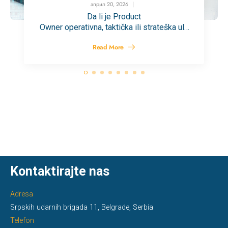
април 20, 2026
Da li je Product
Owner operativna, taktička ili strateška ulo
ga?
Read More
Kontaktirajte nas
Adresa
Srpskih udarnih brigada 11, Belgrade, Serbia
Telefon