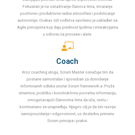
Fokusiran je na osnaživanje članova tima, stvaranje
pozitivne i produktivne radne atmosfere i podsticanje
autonomije. Ovakav stil vođstva savršeno je usklađen sa
Agile principima koji daju prednost ljudima i interakcijama
u odnosu na procese i alate.
Coach
Kroz coaching ulogu, Scrum Master osnažuje tim da
postane samostalan i sposoban za donošenje
informisanih odluka unutar Scrum framework-a. Pruža
smernice, podršku i konstruktivnu povratnu informaciju,
omogućavajući članovima tima da uče, rastu i
kontinuirano se unapređuju. Njegov cilj je da tim razvije
samopouzdanje i odgovornost, uz doslednu primenu
Scrum principa i praksi.