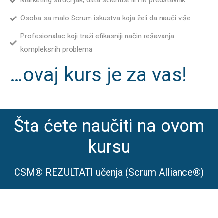
Marketing stručnjak, data scientist ili HR predstavnik
Osoba sa malo Scrum iskustva koja želi da nauči više
Profesionalac koji traži efikasniji način rešavanja
kompleksnih problema
…ovaj kurs je za vas!
Šta ćete naučiti na ovom
kursu
CSM® REZULTATI učenja (Scrum Alliance®)