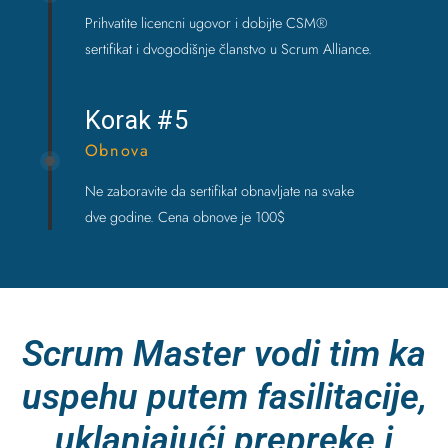
Prihvatite licencni ugovor i dobijte CSM®
sertifikat i dvogodišnje članstvo u Scrum Alliance.
Korak #5
Obnova
Ne zaboravite da sertifikat obnavljate na svake
dve godine. Cena obnove je 100$
Scrum Master vodi tim ka
uspehu putem fasilitacije,
uklanjajući prepreke i