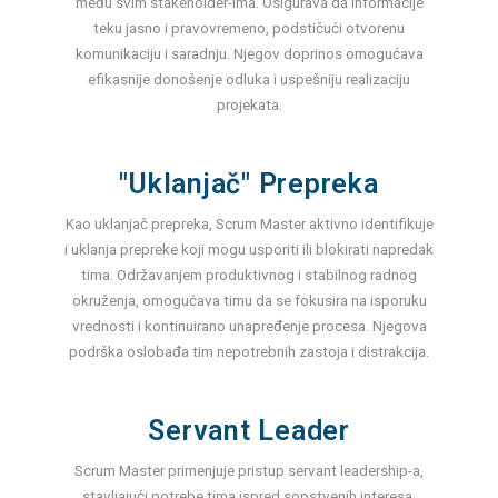
među svim stakeholder-ima. Osigurava da informacije
teku jasno i pravovremeno, podstičući otvorenu
komunikaciju i saradnju. Njegov doprinos omogućava
efikasnije donošenje odluka i uspešniju realizaciju
projekata.
"Uklanjač" Prepreka
Kao uklanjač prepreka, Scrum Master aktivno identifikuje
i uklanja prepreke koji mogu usporiti ili blokirati napredak
tima. Održavanjem produktivnog i stabilnog radnog
okruženja, omogućava timu da se fokusira na isporuku
vrednosti i kontinuirano unapređenje procesa. Njegova
podrška oslobađa tim nepotrebnih zastoja i distrakcija.
Servant Leader
Scrum Master primenjuje pristup servant leadership-a,
stavljajući potrebe tima ispred sopstvenih interesa.