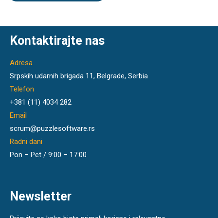
l
s
i
a
p
*
o
r
Kontaktirajte nas
u
k
Adresa
a
*
Srpskih udarnih brigada 11, Belgrade, Serbia
Telefon
+381 (11) 4034 282
Email
scrum@puzzlesoftware.rs
Radni dani
Pon – Pet / 9:00 – 17:00
Newsletter