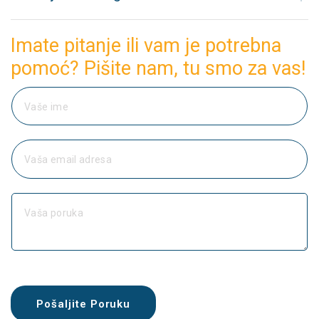
Imate pitanje ili vam je potrebna
pomoć? Pišite nam, tu smo za vas!
V
a
š
e
V
i
a
m
š
e
a
K
e
o
m
m
a
e
i
n
l
t
a
a
d
r
r
Pošaljite Poruku
i
e