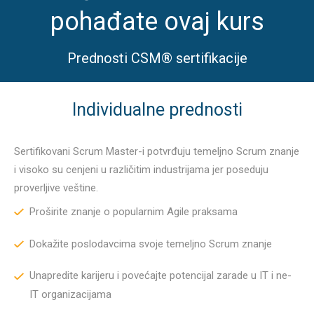
pohađate ovaj kurs
Prednosti CSM® sertifikacije
Individualne prednosti
Sertifikovani Scrum Master-i potvrđuju temeljno Scrum znanje
i visoko su cenjeni u različitim industrijama jer poseduju
proverljive veštine.
Proširite znanje o popularnim Agile praksama
Dokažite poslodavcima svoje temeljno Scrum znanje
Unapredite karijeru i povećajte potencijal zarade u IT i ne-
IT organizacijama