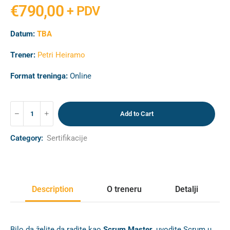
€
790,00
+ PDV
Datum:
TBA
Trener:
Petri Heiramo
Format treninga:
Online
Add to Cart
Category:
Sertifikacije
Description
O treneru
Detalji
Bilo da želite da radite kao
Scrum Master
, uvodite Scrum u