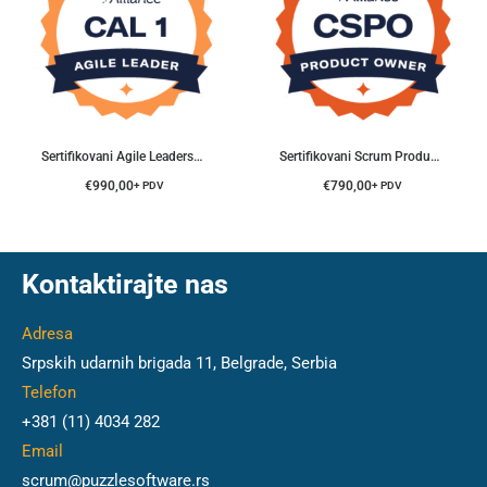
Sertifikovani Agile Leadership® Trening
Sertifikovani Scrum Product Owner® Trening
€
990,00
€
790,00
+ PDV
+ PDV
Kontaktirajte nas
Adresa
Srpskih udarnih brigada 11, Belgrade, Serbia
Telefon
+381 (11) 4034 282
Email
scrum@puzzlesoftware.rs