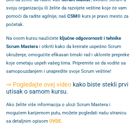
svoju organizaciju ili želite da razvijete veštine koje će vam
pomoći da radite agilnije, naš
CSM®
kurs
je pravo mesto za
početak.
Na ovom kursu naučićete
ključne odgovornosti i tehnike
Scrum Mastera
i otkriti kako da kreirate uspešno Scrum
okruženje, omogućite efikasan timski rad i uklonite prepreke
koje ometaju uspeh vašeg tima. Pripremite se da vodite sa
samopouzdanjem i unapredite svoje Scrum veštine!
⇒
Pogledajte ovej video
kako biste stekli prvi
utisak o samom kursu.
Ako želite više informacija o ulozi Scrum Mastera i
mogućem karijernom putu, možete pogledati našu stranicu
sa detaljnim opisom
OVDE.