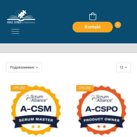
Sertifikacije
0
Kontakt
Home
Производи
Sertifikacije
ONLINE
ONLINE