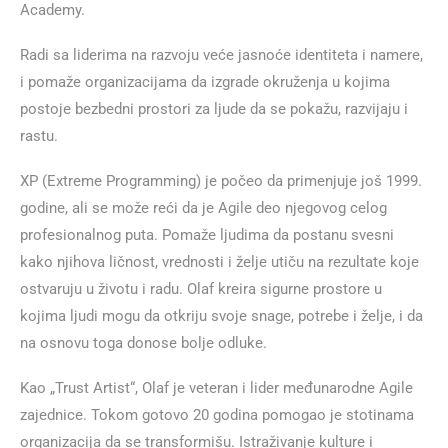
Academy.
Radi sa liderima na razvoju veće jasnoće identiteta i namere,
i pomaže organizacijama da izgrade okruženja u kojima
postoje bezbedni prostori za ljude da se pokažu, razvijaju i
rastu.
XP (Extreme Programming) je počeo da primenjuje još 1999.
godine, ali se može reći da je Agile deo njegovog celog
profesionalnog puta. Pomaže ljudima da postanu svesni
kako njihova ličnost, vrednosti i želje utiču na rezultate koje
ostvaruju u životu i radu. Olaf kreira sigurne prostore u
kojima ljudi mogu da otkriju svoje snage, potrebe i želje, i da
na osnovu toga donose bolje odluke.
Kao „Trust Artist“, Olaf je veteran i lider međunarodne Agile
zajednice. Tokom gotovo 20 godina pomogao je stotinama
organizacija da se transformišu. Istraživanje kulture i