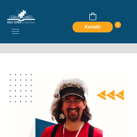
Olaf Lewitz
0
Kontakt
Home
Members
Olaf Lewitz