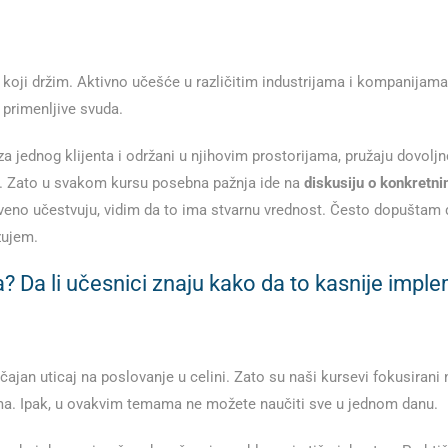
koji držim. Aktivno učešće u različitim industrijama i kompanijama
 primenljive svuda.
 za jednog klijenta i održani u njihovim prostorijama, pružaju dovol
u. Zato u svakom kursu posebna pažnja ide na
diskusiju o konkretn
stveno učestvuju, vidim da to ima stvarnu vrednost. Često dopuštam d
zujem.
a? Da li učesnici znaju kako da to kasnije imple
an uticaj na poslovanje u celini. Zato su naši kursevi fokusirani n
ma. Ipak, u ovakvim temama ne možete naučiti sve u jednom danu.