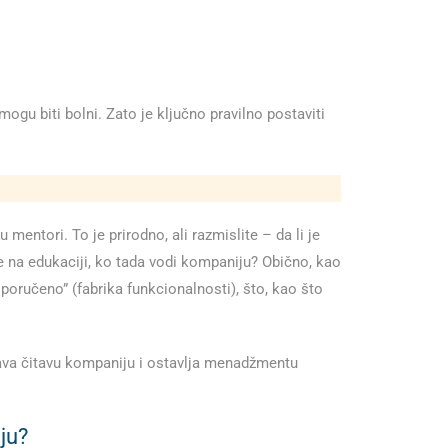
gu biti bolni. Zato je ključno pravilno postaviti
tori. To je prirodno, ali razmislite – da li je
 na edukaciji, ko tada vodi kompaniju? Obično, kao
oručeno” (fabrika funkcionalnosti), što, kao što
zava čitavu kompaniju i ostavlja menadžmentu
ju?