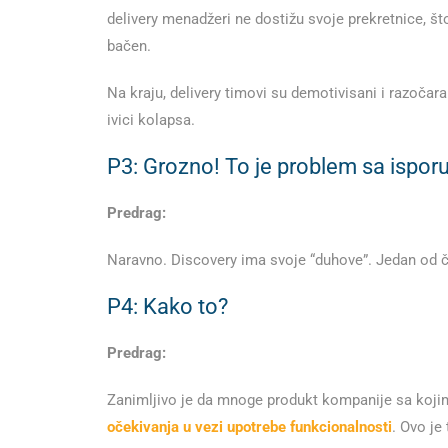
delivery menadžeri ne dostižu svoje prekretnice, š
bačen.
Na kraju, delivery timovi su demotivisani i razočara
ivici kolapsa.
P3: Grozno! To je problem sa isporu
Predrag:
Naravno. Discovery ima svoje “duhove”. Jedan od če
P4: Kako to?
Predrag:
Zanimljivo je da mnoge produkt kompanije sa kojim
očekivanja u vezi upotrebe funkcionalnosti
. Ovo je