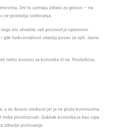
timovima. Oni to uzimaju zdravo za gotovo – na
iko ne postavlja očekivanja.
 nego što shvatite, vaš proizvod je opterećen
 i gde funkcionalnost obavlja posao za njih. Jasno
li nešto korisno za korisnike ili ne. Posledično,
e, a ne donosi vrednost jer je ne pruža korisnicima.
reba prioritizovati. Gubitak korisnika je kao rupa
a zdravlje poslovanja.