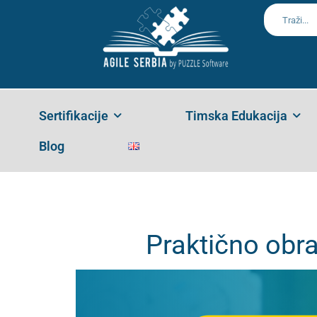
Praktično
Home
Чланци
Agilnost
,
Coaching & Mentoring
,
Lider
Sertifikacije
Timska Edukacija
Blog
Praktično obr