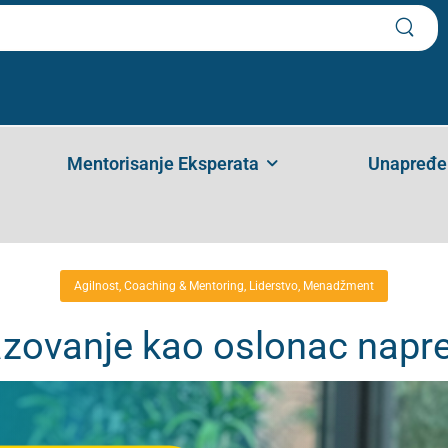
 Obrazovanje Kao Oslonac Napretka
stvo
,
Menadžment
Praktično Obrazovanje Kao Oslonac Napretka Kompanije
Mentorisanje Eksperata
Unapređen
Agilnost
,
Coaching & Mentoring
,
Liderstvo
,
Menadžment
azovanje kao oslonac napr