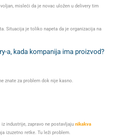
oljan, misleći da je novac uložen u delivery tim
a. Situacija je toliko napeta da je organizacija na
ery-a, kada kompanija ima proizvod?
ne znate za problem dok nije kasno.
z industrije, zapravo ne postavljaju
nikakva
ja izuzetno retke. Tu leži problem.