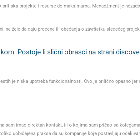
to pritiska projekte i resurse do maksimuma. Menadžment je nezadov
ni, ne žele da daju procene ili obećanja o završetku sledećeg projekt
kom. Postoje li slični obrasci na strani discov
stih je niska upotreba funkcionalnosti. Ovo je prilično opasno jer 
a sam imao direktan kontakt, ili o kojima sam pričao sa kolegama i
 toliko uobičajena praksa da su kompanije koje postavljaju očekivan