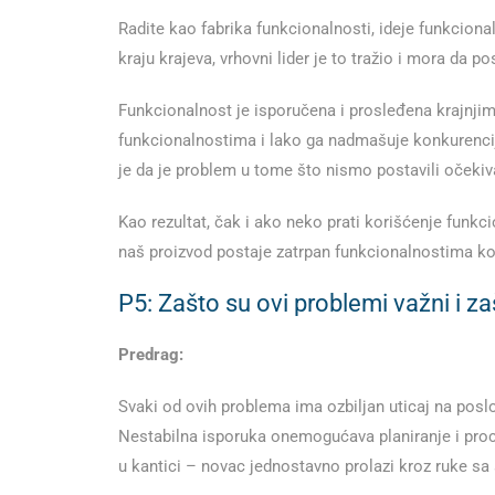
Radite kao fabrikа funkcionalnosti, ideje funkcio
kraju krajeva, vrhovni lider je to tražio i mora da po
Funkcionalnost je isporučena i prosleđena krajnjim
funkcionalnostima i lako ga nadmašuje konkurencija
je da je problem u tome što nismo postavili očekiv
Kao rezultat, čak i ako neko prati korišćenje funkc
naš proizvod postaje zatrpan funkcionalnostima koj
P5: Zašto su ovi problemi važni i za
Predrag:
Svaki od ovih problema ima ozbiljan uticaj na poslo
Nestabilna isporuka onemogućava planiranje i procen
u kantici – novac jednostavno prolazi kroz ruke sa