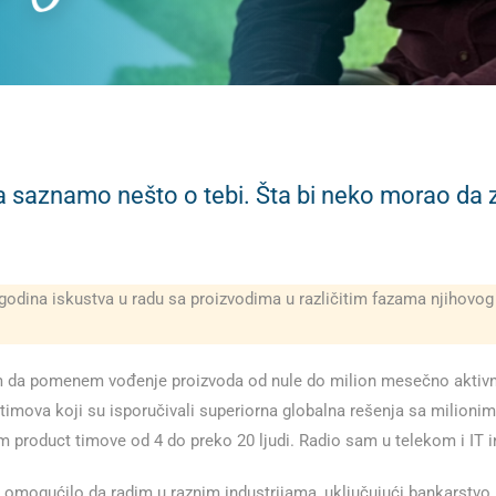
a saznamo nešto o tebi. Šta bi neko morao da z
godina iskustva u radu sa proizvodima u različitim fazama njihovog 
olim da pomenem vođenje proizvoda od nule do milion mesečno aktivni
timova koji su isporučivali superiorna globalna rešenja sa milionima 
product timove od 4 do preko 20 ljudi. Radio sam u telekom i IT in
 omogućilo da radim u raznim industrijama, uključujući bankarstvo