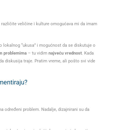
 različite veličine i kulture omogućava mi da imam
jno lokalnog “ukusa” i mogućnost da se diskutuje o
im problemima
– tu vidim
najveću vrednost
. Kada
a diskusija traje. Pratim vreme, ali pošto svi vide
mentiraju?
a određeni problem. Nadalje, dizajnirani su da