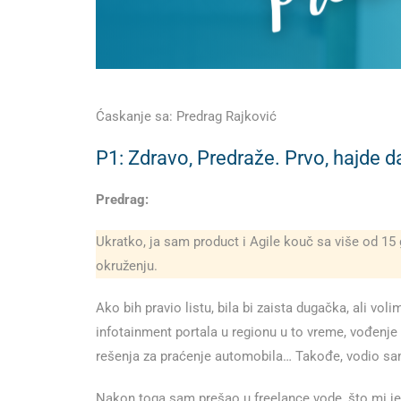
Ćaskanje sa: Predrag Rajković
P1: Zdravo, Predraže. Prvo, hajde d
Predrag:
Ukratko, ja sam product i Agile kouč sa više od 15 
okruženju.
Ako bih pravio listu, bila bi zaista dugačka, ali v
infotainment portala u regionu u to vreme, vođenje 
rešenja za praćenje automobila… Takođe, vodio sam 
Nakon toga sam prešao u freelance vode, što mi je