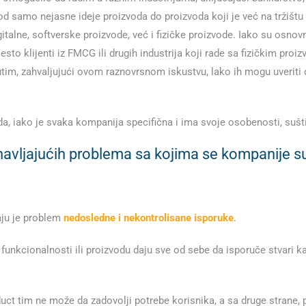
od samo nejasne ideje proizvoda do proizvoda koji je već na tržištu 
, softverske proizvode, već i fizičke proizvode. Iako su osnovni pr
Često klijenti iz FMCG ili drugih industrija koji rade sa fizičkim proi
đutim, zahvaljujući ovom raznovrsnom iskustvu, lako ih mogu uverit
, iako je svaka kompanija specifična i ima svoje osobenosti, sušti
ponavljajućih problema sa kojima se kompanije 
ju je problem
nedosledne i nekontrolisane isporuke
.
funkcionalnosti ili proizvodu daju sve od sebe da isporuče stvari ka
oduct tim ne može da zadovolji potrebe korisnika, a sa druge strane, p