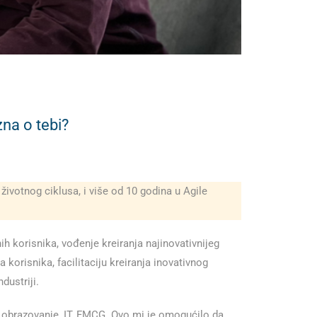
na o tebi?
životnog ciklusa, i više od 10 godina u Agile
h korisnika, vođenje kreiranja najinovativnijeg
korisnika, facilitaciju kreiranja inovativnog
dustriji.
, obrazovanje, IT, FMCG. Ovo mi je omogućilo da