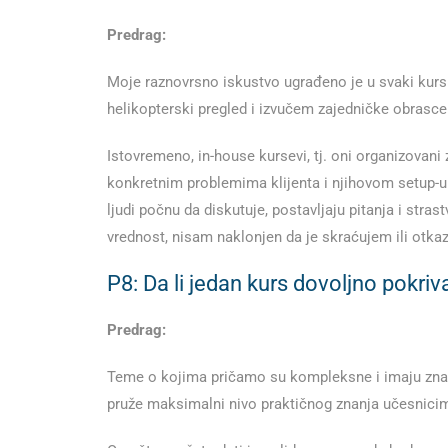
Predrag:
Moje raznovrsno iskustvo ugrađeno je u svaki kurs 
helikopterski pregled i izvučem zajedničke obrasce
Istovremeno, in-house kursevi, tj. oni organizovani
konkretnim problemima klijenta i njihovom setup-
ljudi počnu da diskutuje, postavljaju pitanja i stra
vrednost, nisam naklonjen da je skraćujem ili otka
P8: Da li jedan kurs dovoljno pokriv
Predrag:
Teme o kojima pričamo su kompleksne i imaju značaj
pruže maksimalni nivo praktičnog znanja učesnici