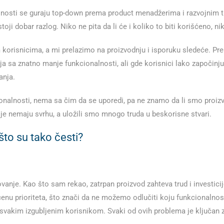
nalnosti se guraju top-down prema product menadžerima i razvojnim 
stoji dobar razlog. Niko ne pita da li će i koliko to biti korišćeno, n
 korisnicima, a mi prelazimo na proizvodnju i isporuku sledeće. Pre
 sa znatno manje funkcionalnosti, ali gde korisnici lako započinju
anja.
ionalnosti, nema sa čim da se uporedi, pa ne znamo da li smo proizve
e nemaju svrhu, a uložili smo mnogo truda u beskorisne stvari.
što su tako česti?
vanje. Kao što sam rekao, zatrpan proizvod zahteva trud i investicij
u prioriteta, što znači da ne možemo odlučiti koju funkcionalnost t
 svakim izgubljenim korisnikom. Svaki od ovih problema je ključan z