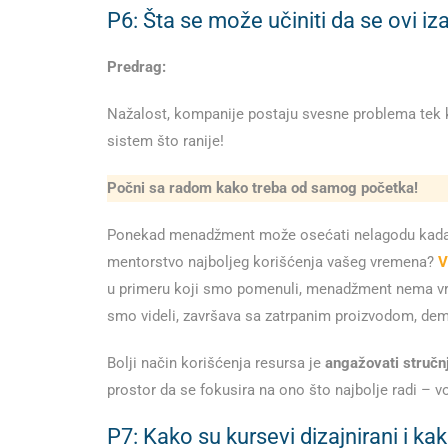
P6: Šta se može učiniti da se ovi i
Predrag:
Nažalost, kompanije postaju svesne problema tek kad
sistem što ranije!
Počni sa radom kako treba od samog početka!
Ponekad menadžment može osećati nelagodu kada poz
mentorstvo najboljeg korišćenja vašeg vremena?
V
u primeru koji smo pomenuli, menadžment nema vreme
smo videli, završava sa zatrpanim proizvodom, dem
Bolji način korišćenja resursa je
angažovati stručn
prostor da se fokusira na ono što najbolje radi – 
P7: Kako su kursevi dizajnirani i k