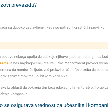
zazovi prevaziđu?
a su duboko zaglavljene i kada su potrebni drastični rezovi, koji mo
ove nekoga spolja da edukuje njihove ljude umesto njih da budu men
reme
je naš najdragoceniji resurs, i ako menadžment provodi vreme
na da mentoriše ljude, već prelazi u režim “ovo treba da bude isp
otivisanim timovima i gubitkom korisnika.
jake
iz oblasti da pokrenu tim kroz edukaciju i mentorstvo. To ubr
vođenje kompanije.
ako se osigurava vrednost za učesnike i kompani