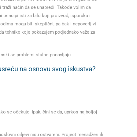
i traži način da se unapredi. Takođe volim da
incipi isti za bilo koji proizvod, isporuka i
zvodima mogu biti skeptični, pa čak i nepoverljivi
i da tehnike koje pokazujem podjednako važe za
nski se problemi stalno ponavljaju.
susreću na osnovu svog iskustva?
ko se očekuje. Ipak, čini se da, uprkos najboljoj
oslovni ciljevi nisu ostvareni. Project menadžeri ili