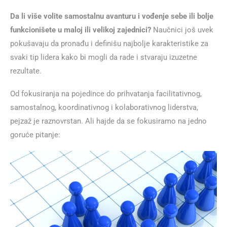
Da li više volite samostalnu avanturu i vođenje sebe ili bolje
funkcionišete u maloj ili velikoj zajednici?
Naučnici još uvek
pokušavaju da pronađu i definišu najbolje karakteristike za
svaki tip lidera kako bi mogli da rade i stvaraju izuzetne
rezultate.
Od fokusiranja na pojedince do prihvatanja facilitativnog,
samostalnog, koordinativnog i kolaborativnog liderstva,
pejzaž je raznovrstan. Ali hajde da se fokusiramo na jedno
goruće pitanje: