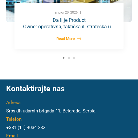
април 20, 2026
Da li je Product
Owner operativna, taktička ili strateška ulo
ga?
Read More
Kontaktirajte nas
Adresa
Srpskih udarnih brigada 11, Belgrade, Serbia
Telefon
+381 (11) 4034 282
Email