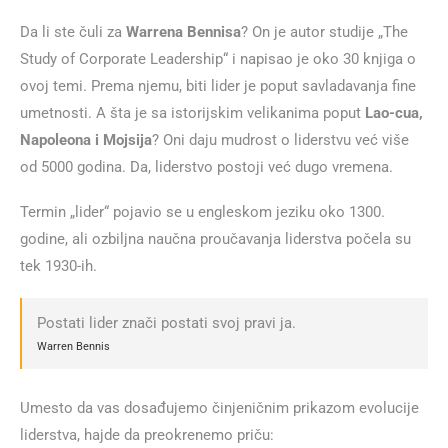
Da li ste čuli za
Warrena Bennisa
? On je autor studije „The
Study of Corporate Leadership“ i napisao je oko 30 knjiga o
ovoj temi. Prema njemu, biti lider je poput savladavanja fine
umetnosti. A šta je sa istorijskim velikanima poput
Lao-cua,
Napoleona i Mojsija
? Oni daju mudrost o liderstvu već više
od 5000 godina. Da, liderstvo postoji već dugo vremena.
Termin „lider“ pojavio se u engleskom jeziku oko 1300.
godine, ali ozbiljna naučna proučavanja liderstva počela su
tek 1930-ih.
Postati lider znači postati svoj pravi ja.
Warren Bennis
Umesto da vas dosađujemo činjeničnim prikazom evolucije
liderstva, hajde da preokrenemo priču: