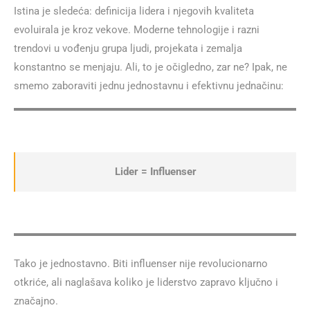
Istina je sledeća: definicija lidera i njegovih kvaliteta
evoluirala je kroz vekove. Moderne tehnologije i razni
trendovi u vođenju grupa ljudi, projekata i zemalja
konstantno se menjaju. Ali, to je očigledno, zar ne? Ipak, ne
smemo zaboraviti jednu jednostavnu i efektivnu jednačinu:
Lider
= Influenser
Tako je jednostavno. Biti influenser nije revolucionarno
otkriće, ali naglašava koliko je liderstvo zapravo ključno i
značajno.