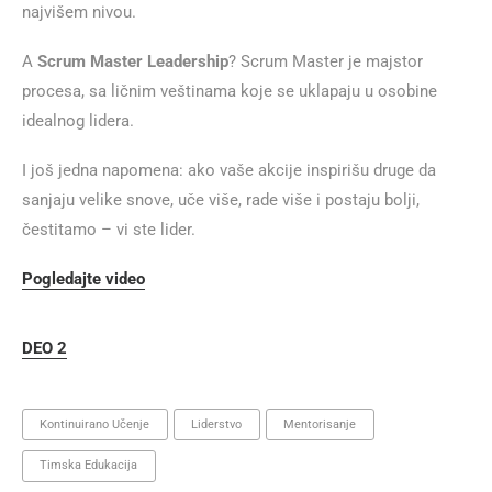
najvišem nivou.
A
Scrum Master Leadership
? Scrum Master je majstor
procesa, sa ličnim veštinama koje se uklapaju u osobine
idealnog lidera.
I još jedna napomena: ako vaše akcije inspirišu druge da
sanjaju velike snove, uče više, rade više i postaju bolji,
čestitamo – vi ste lider.
Pogledajte video
DEO 2
Kontinuirano Učenje
Liderstvo
Mentorisanje
Timska Edukacija