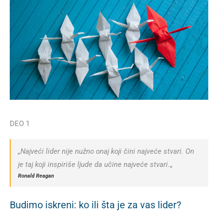
DEO 1
„Najveći lider nije nužno onaj koji čini najveće stvari. On
je taj koji inspiriše ljude da učine najveće stvari.
„
Ronald Reagan
Budimo iskreni: ko ili šta je za vas lider?